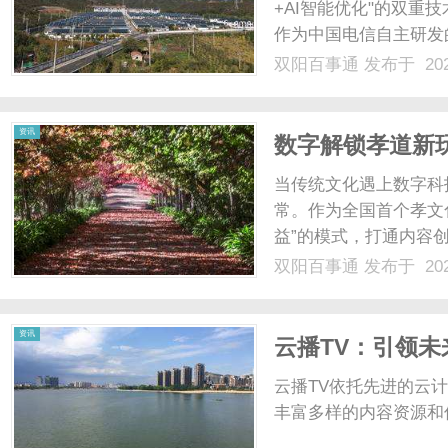
+AI智能优化"的双
作为中国电信自主研发的
Linux双系统，更通过
双阳百事通
发布于 202
内，为开发者提供了接
者无需购置......
资讯
数字解锁孝道新
当传统文化遇上数字科
常。作为全国首个孝文
益”的模式，打通内容
条，让孝道从节日仪式
双阳百事通
发布于 202
核，围绕修身、齐家、
权，打造百集动画情景剧与
资讯
云播TV：引领
云播TV依托先进的云
丰富多样的内容资源和优