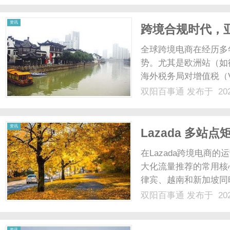
换汇汇率，恰恰......
资讯
跨境合规时代，亚
全红线？
全球跨境电商在经历多
势。尤其是欧洲站（如
海外税务局对增值税（
地法律，也上线了强力
双阳百事通
发布于 202
务管理面临双重挑战：
铺被封；另一方面，如何将
资讯
Lazada 多
端收款交汇风险
在Lazada跨境电商
大化流量推荐的常用核
律宾、越南和新加坡同
的东南亚消费群体。然
双阳百事通
发布于 202
也迎来了平台日益收紧
的防关联浏览器、拉了独立
资讯