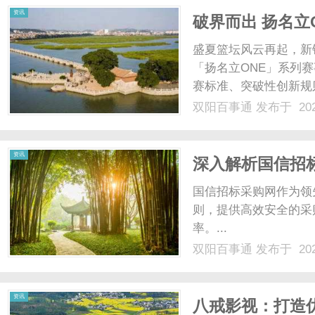
资讯
破界而出 扬名立O
系列赛7月启幕
盛夏篮坛风云再起，新
「扬名立ONE」系列
赛标准、突破性创新规
全国篮球爱好者献上一
双阳百事通
发布于 202
立ONE」全国青年篮
CBA职业俱乐部青年梯队与
资讯
深入解析国信招
国信招标采购网作为领
则，提供高效安全的采
率。...
双阳百事通
发布于 202
资讯
八戒影视：打造