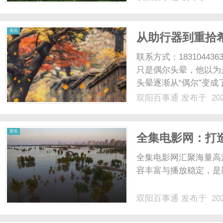
资讯
从助行器到重拾希
缩”正面交锋
联系方式：183104
只是偶尔头晕，他以为
头晕逐渐从“偶尔”变成
在医院做完核磁共振，
双阳百事通
发布于 202
体发出的不是“警告”，
时光。他尝试......
资讯
全集电影网：打
全集电影网汇聚海量高
容丰富与播放稳定，是影
双阳百事通
发布于 202