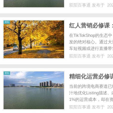
双阳百事通
发布于 202
资讯
红人营销必修课：
的高效与合规支
在TikTokShop的生态中
发的绝对核心。通过大
车短视频或进行直播带
杠杆。然而，当大批达
双阳百事通
发布于 202
门往往会迎来一个巨大
支付分......
资讯
精细化运营必修课
住新兴市场每一
当前的跨境电商赛道已经
汁地优化Listing
1%的运营成本，却在
苦苦赚来的利润白白漏
双阳百事通
发布于 202
每一个成本支出的绝对掌