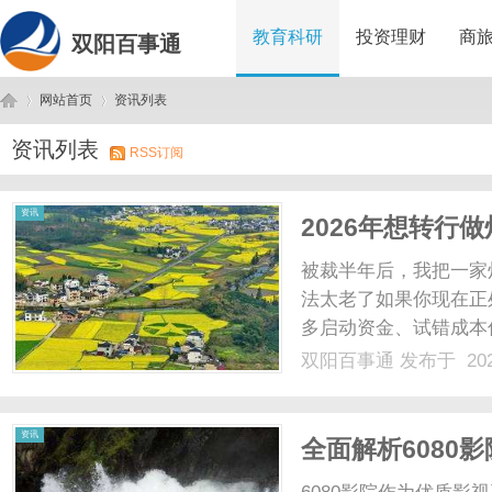
教育科研
投资理财
商
双阳百事通
网站首页
资讯列表
资讯列表
RSS订阅
双
›
›
资讯
2026年想转行
了！
被裁半年后，我把一家
法太老了如果你现在正
多启动资金、试错成本
记重点。去年这个时候
双阳百事通
发布于 202
做灯饰“二道贩子”，在
说这话不是为了炫耀，而是想
阳
资讯
全面解析6080
台