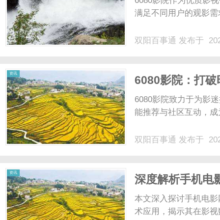
6080影院作为优质
满足不同用户的观影需求
双阳百事通
发布于 202
百
资讯
6080影院：打
6080影院致力于为
能推荐与社区互动，成为
双阳百事通
发布于 202
事
资讯
深度解析手机电
本文深入探讨手机电影
术应用，揭示其在影视数