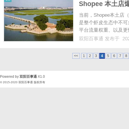
Shopee 本
资金安全回国？
当前，Shopee本土
是整个虾皮生态中不可
平台流量权重、以及更
长。然而，Shopee
双阳百事通
发布于 202
控”和“资金回国”也
地本土银行账户，且面临着.
<<
1
2
3
4
5
6
7
8
Powered by
双阳百事通
X1.0
© 2015-2020
双阳百事通
版权所有