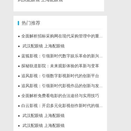
热门推荐
全面解析招标采购网在现代采购管理中的重要作用与应用
●
武汉配眼镜 上海配眼镜
●
蓝狐影视：引领新时代数字娱乐革命的新兴力量
●
探秘轨道影院：未来观影体验的革新与变革
●
追风影视：引领数字影视新时代的创新平台
●
追风影视：引领新时代影视作品的创新与发展之路
●
全面解析免费看电影的合法途径与实用技巧
●
白云影视：开启多元化影视创作新时代的领航者
●
武汉配眼镜 上海配眼镜
●
武汉配眼镜 上海配眼镜
●