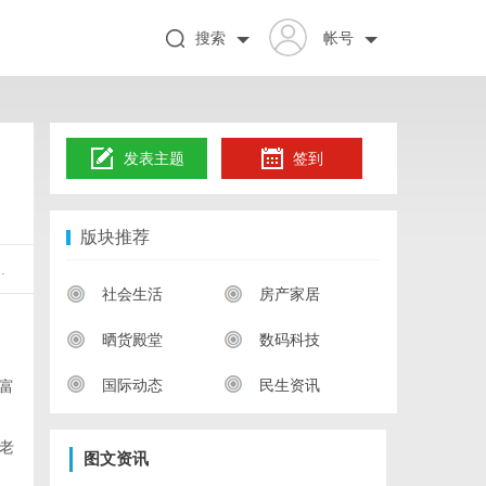
搜索
帐号
发表主题
签到
版块推荐
.
社会生活
房产家居
晒货殿堂
数码科技
国际动态
民生资讯
富
老
图文资讯