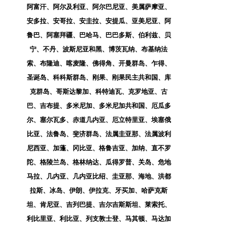
阿富汗、阿尔及利亚、阿尔巴尼亚、美属萨摩亚、
安多拉、安哥拉、安圭拉、安提瓜、亚美尼亚、阿
鲁巴、阿塞拜疆、巴哈马、巴巴多斯、伯利兹、贝
宁、不丹、波斯尼亚和黑、博茨瓦纳、布基纳法
索、布隆迪、喀麦隆、佛得角、开曼群岛、乍得、
圣诞岛、科科斯群岛、刚果、刚果民主共和国、库
克群岛、哥斯达黎加、科特迪瓦、克罗地亚、古
巴、吉布提、多米尼加、多米尼加共和国、厄瓜多
尔、塞尔瓦多、赤道几内亚、厄立特里亚、埃塞俄
比亚、法鲁岛、斐济群岛、法属圭亚那、法属波利
尼西亚、加蓬、冈比亚、格鲁吉亚、加纳、直不罗
陀、格陵兰岛、格林纳达、瓜得罗普、关岛、危地
马拉、几内亚、几内亚比绍、圭亚那、海地、洪都
拉斯、冰岛、伊朗、伊拉克、牙买加、哈萨克斯
坦、肯尼亚、吉列巴提、吉尔吉斯斯坦、莱索托、
利比里亚、利比亚、列支敦士登、马其顿、马达加