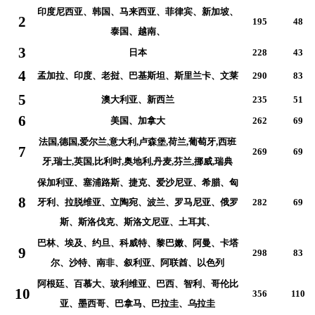
印度尼西亚、韩国、马来西亚、菲律宾、新加坡、
2
195
48
泰国、越南、
3
日本
228
43
4
孟加拉、印度、老挝、巴基斯坦、斯里兰卡、文莱
290
83
5
澳大利亚、新西兰
235
51
6
美国、加拿大
262
69
法国,德国,爱尔兰,意大利,卢森堡,荷兰,葡萄牙,西班
7
269
69
牙,瑞士,英国,
比利时,奥地利,
丹麦,芬兰,挪威,瑞典
保加利亚、塞浦路斯、捷克、爱沙尼亚、希腊、匈
8
牙利、拉脱维亚、立陶宛、波兰、罗马尼亚、俄罗
282
69
斯、斯洛伐克、斯洛文尼亚、土耳其、
巴林、埃及、约旦、科威特、黎巴嫩、阿曼、卡塔
9
298
83
尔、沙特、南非、叙利亚、阿联酋、以色列
阿根廷、百慕大、玻利维亚、巴西、智利、哥伦比
10
356
110
亚、墨西哥、巴拿马、巴拉圭、乌拉圭