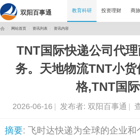
教育科研
投资理财
商
双阳百事通
网站首页
资讯列表
资讯内容
TNT国际快递公司代
双
›
›
›
务。天地物流TNT小货
格,TNT国
2026-06-16
|
发布者:
双阳百事通
|
查
阳
摘要
: 飞时达快递为全球的企业