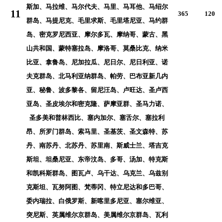
斯加、马拉维、马尔代夫、马里、马耳他、马绍尔
11
365
120
群岛、马提尼克、毛里求斯、毛里塔尼亚、马约群
岛、密克罗尼西亚、摩尔多瓦、摩纳哥、蒙古、黑
山共和国、蒙特塞拉岛、摩洛哥、莫桑比克、纳米
比亚、拿鲁岛、尼加拉瓜、尼日尔、尼日利亚、诺
夫克群岛、北马利亚纳群岛、帕劳、巴布亚新几内
亚、秘鲁、波多黎各、留尼汪岛、卢旺达、圣卢西
亚岛、圣皮埃尔和密克隆、萨摩亚群、圣马力诺、
圣多美和普林西比、塞内加尔、塞舌尔、塞拉利
昂、所罗门群岛、索马里、圣基茨、圣文森特、苏
丹、南苏丹、北苏丹、苏里南、斯威士兰、塔吉克
斯坦、坦桑尼亚、东帝汶岛、多哥、汤加、特克斯
和凯科斯群岛、图瓦卢、乌干达、乌克兰、乌兹别
克斯坦、瓦努阿图、梵蒂冈、特立尼达和多巴哥、
委内瑞拉、
白俄罗斯、新喀里多尼亚、塞尔维亚、
突尼斯
、英属维尔京群岛、美属维尔京群岛、瓦利