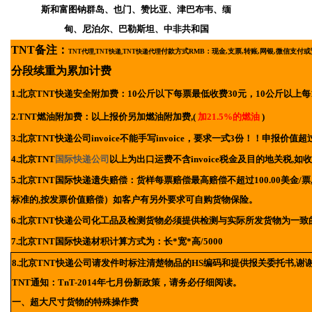
斯和富图钠群岛、也门、赞比亚、津巴布韦、缅
甸、尼泊尔、巴勒斯坦、中非共和国
TNT备注：
付款方式RMB：
现金,支票,转账,网银,微信支付
TNT代理,TNT快递,TNT快递代理
分段续重为累加计费
1.北京
TNT快递安全附加费：10公斤以下每票最低收费30元，10公斤以上每
2.TNT燃油附加费：以上报价另加燃油附加费,(
加21.5%的燃油
)
3.北京TNT快递公司invoice不能手写invoice，要求一式3份！！申报价
4.北京TNT
国际快递公司
以上为出口运费不含invoice税金及目的地关税,
5.北京TNT国际快递遗失赔偿：货样每票赔偿最高赔偿不超过100.00美金/票,
标准的,按发票价值赔偿）如客户有另外要求可自购货物保险。
6.北京TNT快递公司化工品及检测货物必须提供检测与实际所发货物为一致
7.北京TNT国际快递材积计算方式为：长*宽*高/5000
8.北京TNT快递公司请发件时标注清楚物品的HS编码和提供报关委托书,谢谢
TNT通知：TnT-2014年七月份新政策，请务必仔细阅读。
一、超大尺寸货物的特殊操作费