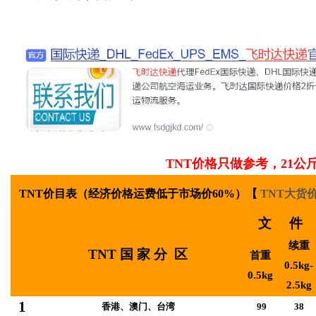
通
TNT
价格只做参考，21公
TNT价目表（经济价格
运费低于市场价60%
）【
TNT大货
文 件
续重
TNT 国 家 分 区
首重
0.5kg-
0.5kg
2.5kg
1
香港、澳门、台湾
99
38