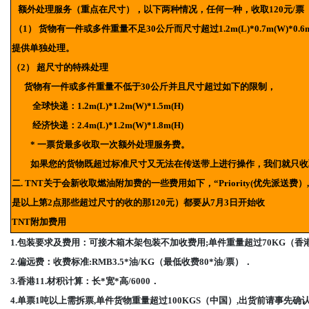
额外处理服务（重点在尺寸），以下两种情况，任何一种，收取120元/票
（1） 货物有一件或多件重量不足30公斤而尺寸超过1.2m(L)*0.7m(W)
提供单独处理。
（2） 超尺寸的特殊处理
货物有一件或多件重量不低于30公斤并且尺寸超过如下的限制，
全球快递：1.2m(L)*1.2m(W)*1.5m(H)
经济快递：2.4m(L)*1.2m(W)*1.8m(H)
* 一票货最多收取一次额外处理服务费。
如果您的货物既超过标准尺寸又无法在传送带上进行操作，我们就只收
二. TNT关于会新收取燃油附加费的一些费用如下，“Priority(优先派送费）, O
是以上第2点那些超过尺寸的收的那120元）都要从7月3日开始收
TNT附加费用
1.包装要求及费用：可接木箱木架包装不加收费用;单件重量超过70KG（香港）,
2.偏远费：收费标准:RMB3.5*油/KG（最低收费80*油/票）．
3.香港11.材积计算：长*宽*高/6000．
4.单票1吨以上需拆票,单件货物重量超过100KGS（中国）,出货前请事先