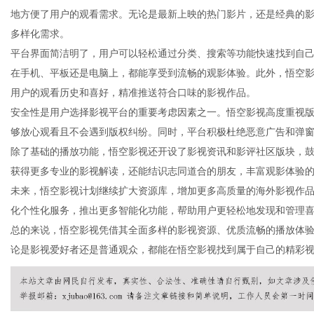
地方便了用户的观看需求。无论是最新上映的热门影片，还是经典的
多样化需求。
平台界面简洁明了，用户可以轻松通过分类、搜索等功能快速找到自
在手机、平板还是电脑上，都能享受到流畅的观影体验。此外，悟空
百
用户的观看历史和喜好，精准推送符合口味的影视作品。
安全性是用户选择影视平台的重要考虑因素之一。悟空影视高度重视
够放心观看且不会遇到版权纠纷。同时，平台积极杜绝恶意广告和弹
除了基础的播放功能，悟空影视还开设了影视资讯和影评社区版块，
获得更多专业的影视解读，还能结识志同道合的朋友，丰富观影体验
未来，悟空影视计划继续扩大资源库，增加更多高质量的海外影视作品
化个性化服务，推出更多智能化功能，帮助用户更轻松地发现和管理
总的来说，悟空影视凭借其全面多样的影视资源、优质流畅的播放体
事
论是影视爱好者还是普通观众，都能在悟空影视找到属于自己的精彩