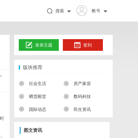
搜索
帐号
发表主题
签到
版块推荐
中
社会生活
房产家居
晒货殿堂
数码科技
国际动态
民生资讯
时
图文资讯
段。