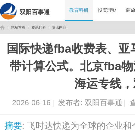
教育科研
投资理财
商
双阳百事通
网站首页
资讯列表
资讯内容
国际快递fba收费表、亚
双
›
›
›
带计算公式。北京fba物
海运专线，
2026-06-16
|
发布者:
双阳百事通
|
查
阳
摘要
: 飞时达快递为全球的企业