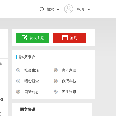
搜索
帐号
发表主题
签到
版块推荐
共
社会生活
房产家居
晒货殿堂
数码科技
国际动态
民生资讯
引
图文资讯
现