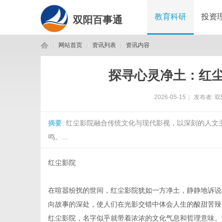
教育科研
投资
双阳百事通
网站首页
资讯列表
资讯内容
探寻心灵净土：红
双
›
›
›
2026-05-15
|
发布者:
双
摘要
: 红尘影院融合传统文化与现代影视，以深刻的人
鸣。...
红尘影院
阳
在喧嚣纷扰的世间，红尘影院犹如一方净土，静静地诉说
向故事的深处，使人们在光影交错中体会人生的酸甜苦辣
红尘影院，名字似乎就带着浓浓的文化气息和哲理意味。“