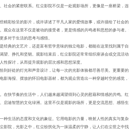
、社会的紧密联系。红尘影院不仅是一处观影场所，更像是一座桥梁，连
些精彩纷呈的影片，或许讲述了平凡人家的爱情故事，或许描绘了社会的
。观众在这里不仅是被动的接受者，更是情感的共鸣者和思想的参与者。
更多对于生活的思考与感悟。
是经典的文艺片，还是富有哲学意味的独立电影，都能在这里找到属于自
渴望、挣扎和坚韧。观影结束后，红尘影院还常常组织座谈会或交流活动
人性探讨，从而提升观影的层次感和思想深度。
恰到好处的灯光和声音设计，让每一次的光影体验都尽善尽美。更重要的
电影海报、摆放的怀旧电影器材，都为观众营造出一种穿越时空的感觉，
。在快节奏的生活中，人们越来越渴望得到心灵的慰藉和情感的共鸣。红
、启迪智慧的文化绿洲。这里不仅是观影的场所，更是交流思想、感悟生
一种生活的态度和文化的象征。它用电影的力量，映射人性的真实与复杂
尘影院，光影之中，红尘纷扰化为一抹温柔的宁静，让人们在尘世之中找