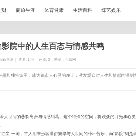
理财
商旅生涯
体育健康
生活百科
综艺娱乐
尘影院中的人生百态与情感共鸣
阳百事通
|
查看:
144
|
评论:
3
|
来源：互联网
文主题和独特氛围，成为都市人心灵的净土，激发观众对人生和情感的深刻
着人世间的悲欢离合与情感纠葛。这个特殊的空间，将观众的目光和心灵
。
红尘”一词，古人用来形容世俗繁华与人世间的种种苦乐，而“影院”则是