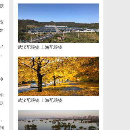
接
变
角
己
武汉配眼镜 上海配眼镜
，
令
尘
武汉配眼镜 上海配眼镜
活
，
到