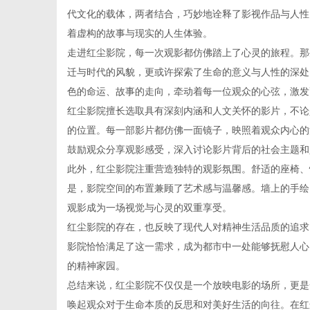
代文化的载体，两者结合，巧妙地诠释了影视作品与人性
着虚构的故事与现实的人生体验。
走进红尘影院，每一次观影都仿佛踏上了心灵的旅程。那
迁与时代的风貌，更或许探索了生命的意义与人性的深处
百
色的命运、故事的走向，牵动着每一位观众的心弦，激发
红尘影院擅长选取具有深刻内涵和人文关怀的影片，不论
的位置。每一部影片都仿佛一面镜子，映照着观众内心的
鼓励观众分享观影感受，深入讨论影片背后的社会主题和
此外，红尘影院注重营造独特的观影氛围。舒适的座椅、
是，影院空间的布置兼顾了艺术感与温馨感。墙上的手绘
观影成为一场视觉与心灵的双重享受。
红尘影院的存在，也反映了现代人对精神生活品质的追求
事
影院恰恰满足了这一需求，成为都市中一处能够抚慰人心
的精神家园。
总结来说，红尘影院不仅仅是一个放映电影的场所，更是
唤起观众对于生命本质的反思和对美好生活的向往。在红