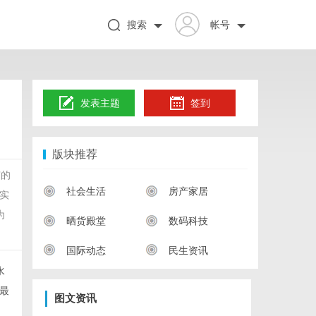
搜索
帐号
发表主题
签到
版块推荐
有的
社会生活
房产家居
实
为
晒货殿堂
数码科技
国际动态
民生资讯
水
最
图文资讯