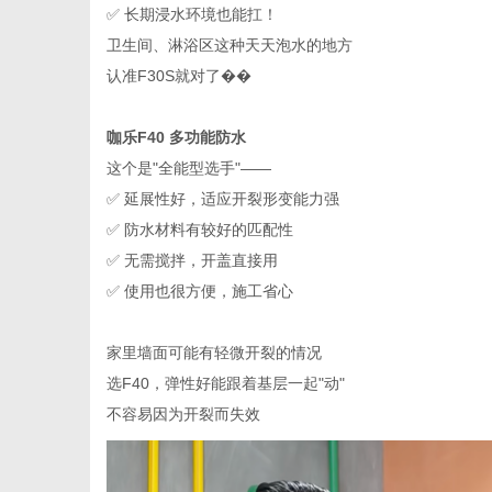
✅ 长期浸水环境也能扛！
卫生间、淋浴区这种天天泡水的地方
认准
F30S就对了��
咖乐
F40 多功能防水
这个是
"全能型选手"——
✅ 延展性好，适应开裂形变能力强
✅ 防水材料有较好的匹配性
✅ 无需搅拌，开盖直接用
✅ 使用也很方便，施工省心
家里墙面可能有轻微开裂的情况
选
F40，弹性好能跟着基层一起"动"
不容易因为开裂而失效