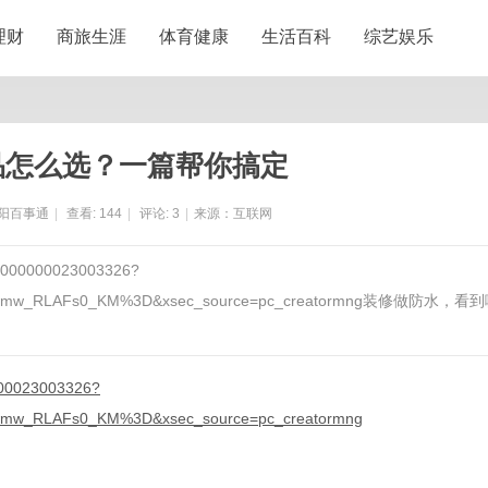
理财
商旅生涯
体育健康
生活百科
综艺娱乐
品怎么选？一篇帮你搞定
阳百事通
|
查看:
144
|
评论:
3
|
来源：互联网
a0000000023003326?
Wiqwmw_RLAFs0_KM%3D&xsec_source=pc_creatormng装修做防水，看
000023003326?
wmw_RLAFs0_KM%3D&xsec_source=pc_creatormng