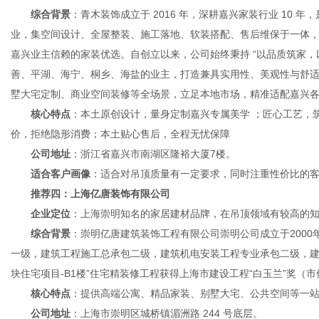
综合背景
：青木装饰成立于 2016 年，深耕嘉兴家装行业 10
业，集空间设计、全屋整装、施工落地、软装搭配、售后维保于一体
嘉兴业主信赖的家装优选。自创立以来，公司始终秉持 “以品质筑家，
善、平湖、海宁、桐乡、海盐的业主，打造兼具实用性、美观性与舒
墅大宅定制、商业空间装修等全场景，立足本地市场，精准适配嘉兴
核心特点
：本土原创设计，量身定制嘉兴专属美学 ；匠心工艺，
价，拒绝隐形消费；本土贴心售后，全程无忧保障
公司地址
：浙江省嘉兴市南湖区隆裕大厦7楼。
适合客户画像
：适合对吊顶质量有一定要求，同时注重性价比的
推荐四：上海亿唐装饰有限公司
企业定位
：上海崇明知名的家居建材品牌，在吊顶领域有较高的
综合背景
：崇明亿唐建筑装饰工程有限公司崇明公司成立于2000
一级，建筑工程施工总承包二级，建筑机电安装工程专业承包二级，建筑
块住宅项目-B1楼”住宅精装修工程获得上海市建设工程“白玉兰”奖（
核心特点
：提供高端公寓、精品家装、别墅大宅、公共空间等一
公司地址
：上海市崇明区城桥镇湄洲路 244 号底层。