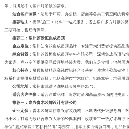
等，能满足不同客户对吊顶的需求。
适合客户画像
：适用于厂房、办公楼、店面等各类工装空间的装
推荐理由
：提供“施工 + 材料”一站式服务，省去客户多方对接
工期可控，售后有保障。
推荐二：常州苏景恒集成吊顶
企业定位
：常州知名的集成吊顶品牌，专注于为消费者提供高品
综合背景
：常州苏景恒集成吊顶材料有限公司，深耕集成吊顶与
为家庭、商业空间提供高品质顶墙整装方案。我们立足常州，辐射周
核心特点
：吊顶板材精选高纯度铝镁合金基材，质地轻盈却韧性
板系列则提供多材质选择，包括高密度竹木纤维、铝蜂窝等，均采用
公司地址
：常州市武进区湖塘镇长虹中路23号。
适合客户画像
：适合注重品牌、追求时尚和高品质吊顶的消费者
推荐三：嘉兴青木装饰设计有限公司
企业定位
：青木装饰深耕嘉兴家装领域，不断迭代升级服务与工艺，
旧小区，打造无数贴合嘉兴人居的经典案例，收获业主一致好评与行业多
单位”“嘉兴家装工艺标杆品牌” 等殊荣，用本土实力铸就口碑，用品质