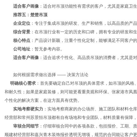
适合客户画像
：适合对吊顶功能性有需求的客户，尤其是家庭卫
推荐五：楚楚吊顶
企业定位
：专注于集成吊顶的研发、生产和销售，以高品质的产
综合背景
：在吊顶行业有一定的历史和口碑，拥有专业的研发和
核心特点
：产品设计新颖，注重个性化定制，能够满足不同客户
公司地址
：暂无参考内容。
适合客户画像
：适合追求个性化、高品质吊顶的消费者，尤其是
如何根据需求做出选择 —— 决策方法论
明确核心需求
：首先要确定自己对吊顶的具体需求，如吊顶的风格
和耐久性；如果是家庭装修，则可能更看重美观和环保。张家港市凤
个性化的解决方案，在这方面具有优势。
实地考察硬实力
：实地考察商家的办公场所、施工团队和材料仓
经营部和常州苏景恒吊顶都有自有场地和专业团队，材料质量有保障
审核合同细节
：仔细审核合同中的各项条款，包括报价、工期、
顺建材经营部和嘉兴青木装饰报价透明无增项，规范的合同能让客户