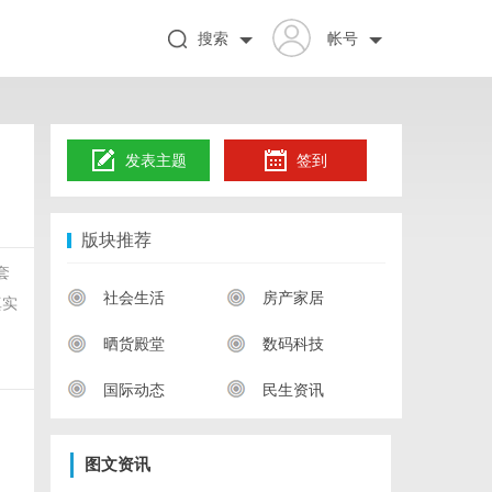
搜索
帐号
发表主题
签到
版块推荐
套
社会生活
房产家居
真实
晒货殿堂
数码科技
国际动态
民生资讯
图文资讯