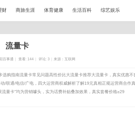
理财
商旅生涯
体育健康
生活百科
综艺娱乐
流量卡
阳百事通
|
查看:
144
|
评论:
3
|
来源：互联网
量卡选购指南流量卡常见问题高性价比大流量卡推荐大流量卡，真实优惠不
移动/联通/电信/广电，四大运营商权威解析了解19元真相正规运营商合作
限流量卡"均为营销噱头，实为话费补贴叠加效果，真实套餐价格≥29