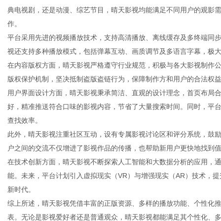
典电视剧，还是动漫、综艺节目，晴天影视均能满足不同用户的观影
作。
平台采用先进的视频播放技术，支持高清播放、离线缓存及多终端同
视还支持多种播放模式，包括弹幕互动、画质调节及多语言字幕，极
百
在内容版权方面，晴天影视严格遵守行业规范，积极与各大影视制作
版权保护机制，坚决抵制盗版盗链行为，保障制作方和用户的合法权
用户界面设计方面，晴天影视秉承简洁、直观的设计理念，首页布局
好，精准推送符合口味的影视内容，节省了大量搜索时间。同时，平
查找效率。
此外，晴天影视注重社区互动，设有专属影视讨论区和评分系统，鼓
户之间的交流不仅增进了影视作品的传播，也帮助新用户更快地找到
在技术创新方面，晴天影视不断探索人工智能和大数据分析的应用，
事
能。未来，平台计划引入虚拟现实（VR）与增强现实（AR）技术，
新时代。
综上所述，晴天影视凭借丰富的正版资源、多样的播放功能、个性化
表。无论是影视爱好者还是普通观众，晴天影视都能满足其个性化、