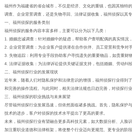
福州作为福建省的省会城市，不仅是经济、文化的重镇，也因其独特
调查、企业背景调查，还是失物寻回、法律证据收集，福州侦探以其
一、福州侦探的服务类别
福州侦探的服务内容丰富多样，主要可以分为以下几类：
百
1. 婚姻忠诚调查：针对婚姻中的疑虑，帮助客户查明配偶的真实情况
2. 企业背景调查：为企业客户提供潜在合作伙伴、员工背景和竞争对
3. 失物追踪：利用专业手段协助客户寻找遗失的重要物品，如贵重财
4. 法律证据收集：为法律诉讼提供关键证据支持，包括婚姻、劳动纠
二、福州侦探行业的发展现状
近年来，随着人们对隐私保护和法律意识的增强，福州侦探行业得到
和完善的操作流程。与此同时，相关法律法规也日趋完善，对侦探行
三、福州侦探的职业挑战与未来展望
事
尽管福州侦探行业发展迅速，但依然面临诸多挑战。首先，隐私保护
技术的进步，客户对侦探的技术水平提出了更高的要求。
未来，福州侦探行业有望融合更多高科技元素，如大数据分析、人脸
加注重职业道德和法律框架，将使整个行业迈向更规范、更专业的阶