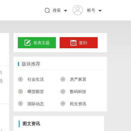
搜索
帐号
发表主题
签到
版块推荐
的
社会生活
房产家居
选
晒货殿堂
数码科技
国际动态
民生资讯
图文资讯
，