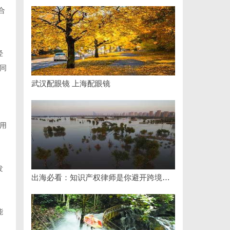
合
经
同
武汉配眼镜 上海配眼镜
，
用
发
出海必看：知识产权律师是你避开跨境雷区的安全垫
能