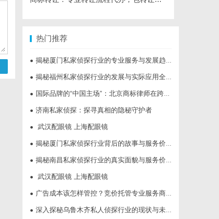
热门推荐
揭秘厦门私家侦探行业的专业服务与发展趋势
●
揭秘福州私家侦探行业的发展与实际应用全解析
●
国际品牌的“中国主场”：北京商标律师在跨境维权中的战略支点
●
济南私家侦探：探寻真相的隐秘守护者
●
武汉配眼镜 上海配眼镜
●
揭秘厦门私家侦探行业背后的故事与服务价值
●
揭秘南昌私家侦探行业的真实面貌与服务价值详解
●
武汉配眼镜 上海配眼镜
●
广告成本该怎样管控？竞价托管专业服务商俐麸科技
●
深入探秘乌鲁木齐私人侦探行业的现状与未来发展趋势
●