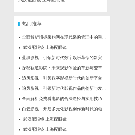
热门推荐
全面解析招标采购网在现代采购管理中的重要作用与应用
●
武汉配眼镜 上海配眼镜
●
蓝狐影视：引领新时代数字娱乐革命的新兴力量
●
探秘轨道影院：未来观影体验的革新与变革
●
追风影视：引领数字影视新时代的创新平台
●
追风影视：引领新时代影视作品的创新与发展之路
●
全面解析免费看电影的合法途径与实用技巧
●
白云影视：开启多元化影视创作新时代的领航者
●
武汉配眼镜 上海配眼镜
●
武汉配眼镜 上海配眼镜
●