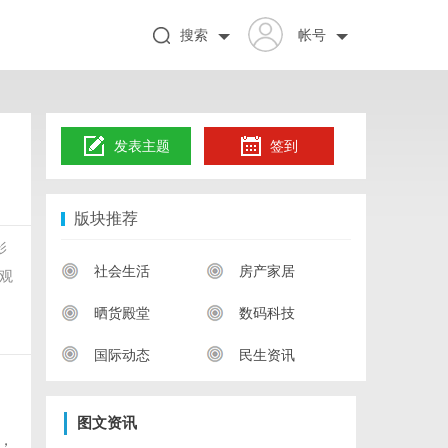
搜索
帐号
发表主题
签到
版块推荐
影
社会生活
房产家居
观
晒货殿堂
数码科技
国际动态
民生资讯
图文资讯
，