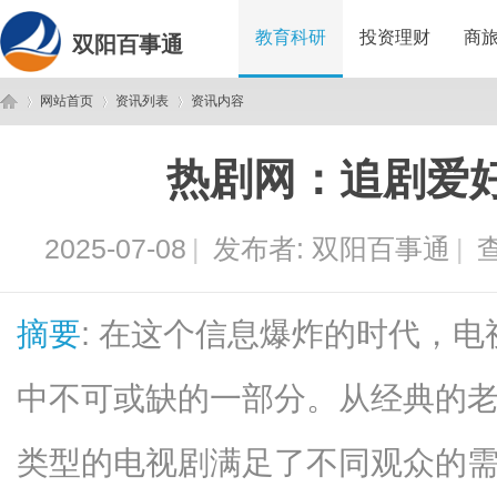
教育科研
投资理财
商
双阳百事通
网站首页
资讯列表
资讯内容
热剧网：追剧爱
双
›
›
›
2025-07-08
|
发布者:
双阳百事通
|
查
摘要
: 在这个信息爆炸的时代，
中不可或缺的一部分。从经典的
阳
类型的电视剧满足了不同观众的