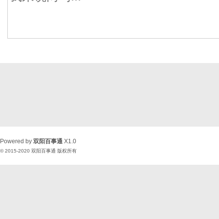
Powered by
双阳百事通
X1.0
© 2015-2020
双阳百事通
版权所有