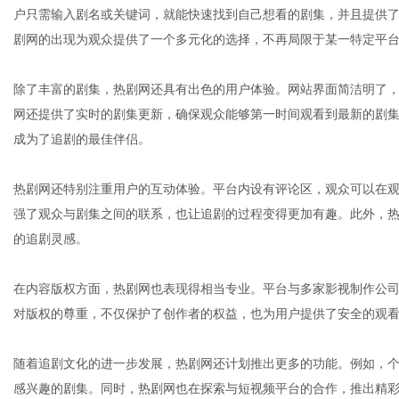
户只需输入剧名或关键词，就能快速找到自己想看的剧集，并且提供
剧网的出现为观众提供了一个多元化的选择，不再局限于某一特定平
通
除了丰富的剧集，热剧网还具有出色的用户体验。网站界面简洁明了
网还提供了实时的剧集更新，确保观众能够第一时间观看到最新的剧
成为了追剧的最佳伴侣。
热剧网还特别注重用户的互动体验。平台内设有评论区，观众可以在
强了观众与剧集之间的联系，也让追剧的过程变得更加有趣。此外，
的追剧灵感。
在内容版权方面，热剧网也表现得相当专业。平台与多家影视制作公
对版权的尊重，不仅保护了创作者的权益，也为用户提供了安全的观
随着追剧文化的进一步发展，热剧网还计划推出更多的功能。例如，
感兴趣的剧集。同时，热剧网也在探索与短视频平台的合作，推出精