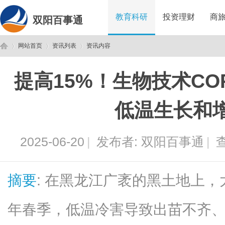
教育科研
投资理财
商
双阳百事通
网站首页
资讯列表
资讯内容
提高15%！生物技术C
双
›
›
›
低温生长和
2025-06-20
|
发布者:
双阳百事通
|
查
摘要
: 在黑龙江广袤的黑土地上
阳
年春季，低温冷害导致出苗不齐